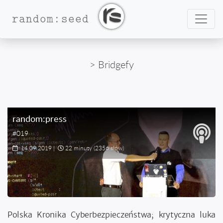
Nawig
random:seed
> Bridgefy
random:press
#019
14.09.2019
|
22 minuty
(2356 słów)
Polska Kronika Cyberbezpieczeństwa; krytyczna luka