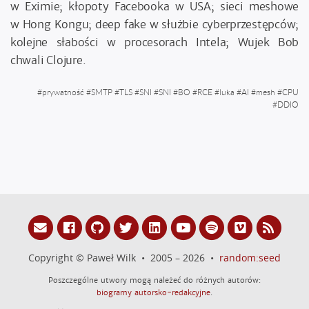
w Eximie; kłopoty Facebooka w USA; sieci meshowe
w Hong Kongu; deep fake w służbie cyberprzestępców;
kolejne słabości w procesorach Intela; Wujek Bob
chwali Clojure.
#
prywatność
#
SMTP
#
TLS
#
SNI
#
SNI
#
BO
#
RCE
#
luka
#
AI
#
mesh
#
CPU
#
DDIO
Copyright © Paweł Wilk • 2005 – 2026 •
random:seed
Poszczególne utwory mogą należeć do różnych autorów:
biogramy autorsko-redakcyjne
.