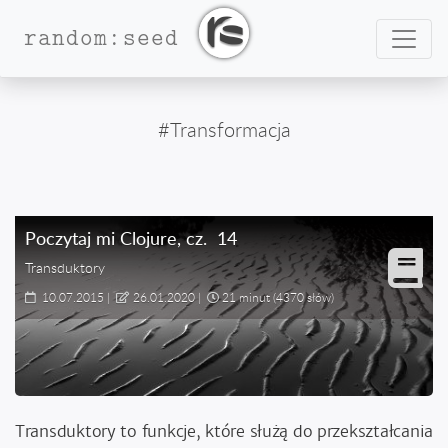
Nawig
random:seed
#Transformacja
Poczytaj mi Clojure
, cz.
14
Transduktory
10.07.2015
|
26.01.2020
|
21 minut
(4370 słów)
Transduktory to funkcje, które służą do przekształcania