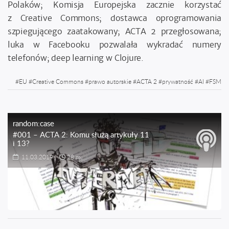
Polaków; Komisja Europejska zacznie korzystać
z Creative Commons; dostawca oprogramowania
szpiegującego zaatakowany; ACTA 2 przegłosowana;
luka w Facebooku pozwalała wykradać numery
telefonów; deep learning w Clojure.
#
EU
#
Creative Commons
#
prawo autorskie
#
ACTA 2
#
prywatność
#
AI
#
FSM
random:case
#001 – ACTA 2: Komu służą artykuły 11
i 13?
11.03.2019
|
28 m.