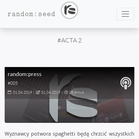
Nawig
random:seed
#ACTA 2
random:press
#005
01.04.2019
|
01.04.2019
|
18 minut
Wyznawcy potwora spaghetti będą chrzcić wszystkich