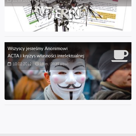
11.03.2019
|
28 m.
Wszyscy jesteśmy Anonimowi
ACTA i kryzys własności intelektualnej
10.02.2012
|
19 m.
(3939 słów)