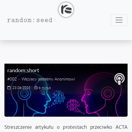
Nawig
random:seed
#Prawo Autorskie
random:short
#002 – Wszyscy jesteśmy Anonimowi
23.06.2025
|
6 minut
Streszczenie artykułu o protestach przeciwko ACTA