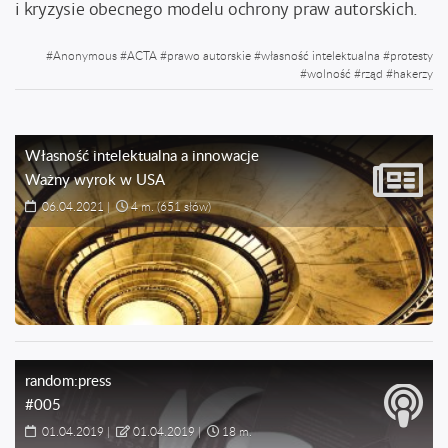
i kryzysie obecnego modelu ochrony praw autorskich.
#
Anonymous
#
ACTA
#
prawo autorskie
#
własność intelektualna
#
protesty
#
wolność
#
rząd
#
hakerzy
Własność intelektualna a innowacje
Ważny wyrok w USA
06.04.2021
|
4 m.
(651 słów)
random:press
#005
01.04.2019
|
01.04.2019
|
18 m.