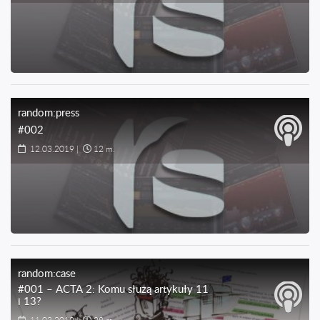
random:press
#002
12.03.2019
|
12 m.
random:case
#001 – ACTA 2: Komu służą artykuły 11
i 13?