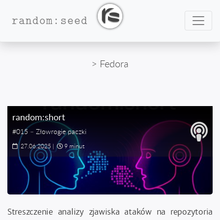
Nawig
random:seed
> Fedora
random:short
#015 – Złowrogie paczki
27.06.2025
|
9 minut
Streszczenie analizy zjawiska ataków na repozytoria