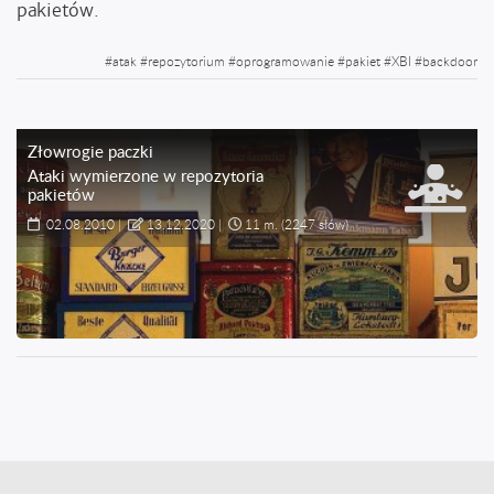
pakietów.
#
atak
#
repozytorium
#
oprogramowanie
#
pakiet
#
XBI
#
backdoor
Złowrogie paczki
Ataki wymierzone w repozytoria
pakietów
02.08.2010
|
13.12.2020
|
11 m.
(2247 słów)