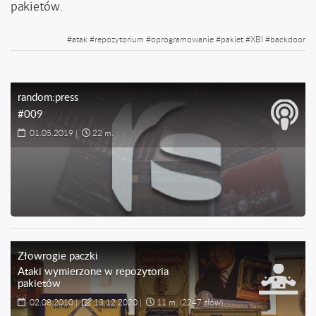
pakietów.
#
atak
#
repozytorium
#
oprogramowanie
#
pakiet
#
XBI
#
backdoor
random:press
#009
01.05.2019
|
22 m.
Złowrogie paczki
Ataki wymierzone w repozytoria
pakietów
02.08.2010
|
13.12.2020
|
11 m.
(2247 słów)