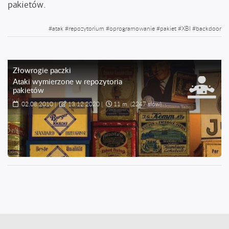
pakietów.
#
atak
#
repozytorium
#
oprogramowanie
#
pakiet
#
XBI
#
backdoor
Złowrogie paczki
Ataki wymierzone w repozytoria
pakietów
02.08.2010
|
13.12.2020
|
11 m.
(2247 słów)