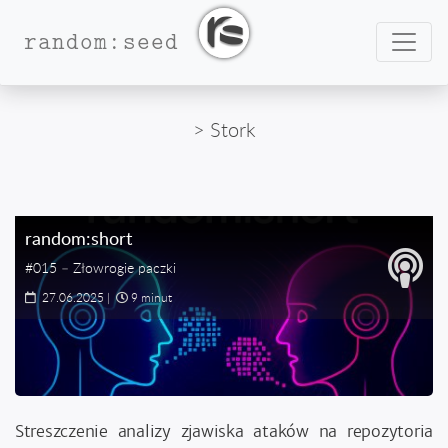
Nawig
random:seed
> Stork
random:short
#015 – Złowrogie paczki
27.06.2025
|
9 minut
Streszczenie analizy zjawiska ataków na repozytoria